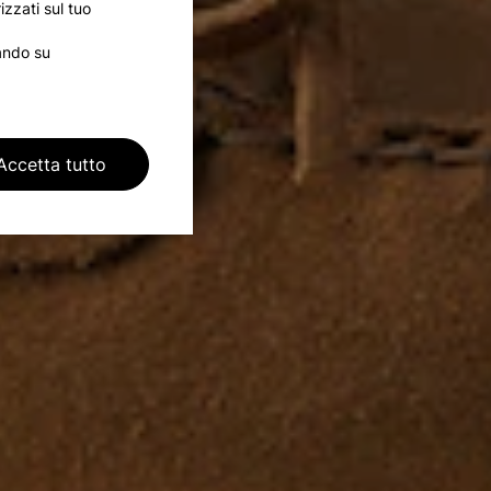
izzati sul tuo
cando su
Accetta tutto