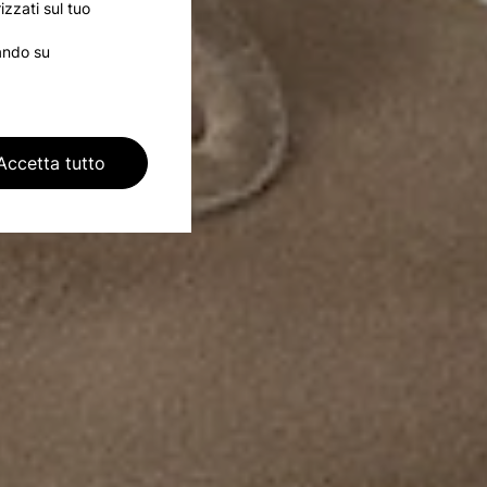
izzati sul tuo
cando su
Accetta tutto