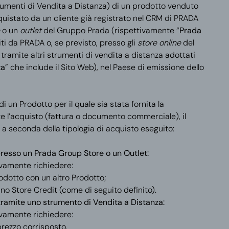
trumenti di Vendita a Distanza) di un prodotto venduto
quistato da un cliente già registrato nel CRM di PRADA
e
o un
outlet
del Gruppo Prada (rispettivamente “
Prada
iti da PRADA o, se previsto, presso gli
store online
del
o tramite altri strumenti di vendita a distanza adottati
za
” che include il Sito Web), nel Paese di emissione dello
di un Prodotto per il quale sia stata fornita la
l’acquisto (fattura o documento commerciale), il
i a seconda della tipologia di acquisto eseguito:
presso un Prada Group Store o un Outlet:
tivamente richiedere:
rodotto con un altro Prodotto;
 uno Store Credit (come di seguito
definito).
tramite uno strumento di Vendita a Distanza:
tivamente richiedere:
 prezzo corrisposto,