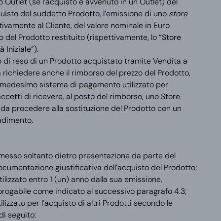
o
Outlet
(se l’acquisto è avvenuto in un Outlet)
del
isto del suddetto Prodotto, l’emissione di uno
store
ivamente al Cliente, del valore nominale in Euro
 del Prodotto restituito (rispettivamente, lo “
Store
à Iniziale
”).
o di reso di un Prodotto acquistato tramite Vendita a
rà richiedere anche il rimborso del prezzo del Prodotto,
 medesimo sistema di pagamento utilizzato per
accetti di ricevere, al posto del rimborso, uno Store
nda procedere alla sostituzione del Prodotto con un
radimento.
messo soltanto dietro presentazione da parte del
documentazione giustificativa dell’acquisto del Prodotto;
ilizzato entro 1 (un) anno dalla sua emissione,
rogabile come indicato al successivo paragrafo 4.3;
ilizzato per l’acquisto di altri Prodotti secondo le
di seguito: