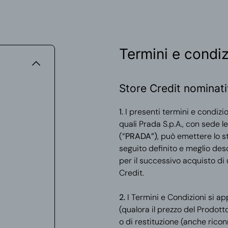
Termini e condiz
Store Credit nominat
1.
I presenti termini e condizion
quali Prada S.p.A., con sede l
(“
PRADA”)
, può emettere lo 
seguito
definito e meglio desc
per il successivo acquisto di u
Credit.
2.
I Termini e Condizioni si ap
(qualora il prezzo del Prodott
o di restituzione (anche ricon