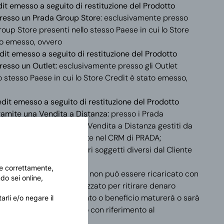
it emesso a seguito di restituzione del Prodotto
resso un Prada Group Store
: esclusivamente presso
roup Store presenti nello stesso Paese in cui lo Store
to emesso, ovvero
dit emesso a seguito di restituzione del Prodotto
resso un Outlet:
esclusivamente presso gli Outlet
o stesso Paese in cui lo Store Credit è stato emesso,
dit emesso a seguito di restituzione del Prodotto
ramite una Vendita a Distanza:
presso i Prada
e attraverso i sistemi di Vendita a Distanza gestiti da
a registrazione del Cliente nel CRM di PRADA;
le a, né utilizzabile da altri soggetti diversi dal Cliente
are correttamente,
a di credito o di debito e non può essere ricaricato con
do sei online,
iori, né può essere utilizzato per ritirare denaro
interesse o altro provento o beneficio maturerà o sarà
arli e/o negare il
creditato o riconosciuto con riferimento al
naro dello Store Credit;