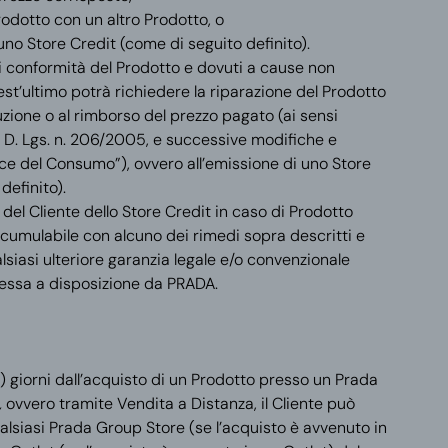
Prodotto con un altro Prodotto, o
i uno Store Credit (come di seguito
definito).
i di conformità del Prodotto e dovuti a cause non
uest’ultimo potrà richiedere la riparazione del Prodotto
tuzione o al rimborso del prezzo pagato (ai sensi
del D. Lgs. n. 206/2005, e successive modifiche e
ice del Consumo”), ovvero all’emissione di uno Store
definito).
del Cliente dello Store Credit in caso di Prodotto
 cumulabile con alcuno dei rimedi sopra descritti e
alsiasi ulteriore garanzia legale e/o convenzionale
messa a disposizione da PRADA.
ci) giorni dall’acquisto di un Prodotto presso un Prada
,
ovvero tramite Vendita a Distanza, il Cliente può
alsiasi Prada Group Store (se l’acquisto è avvenuto in