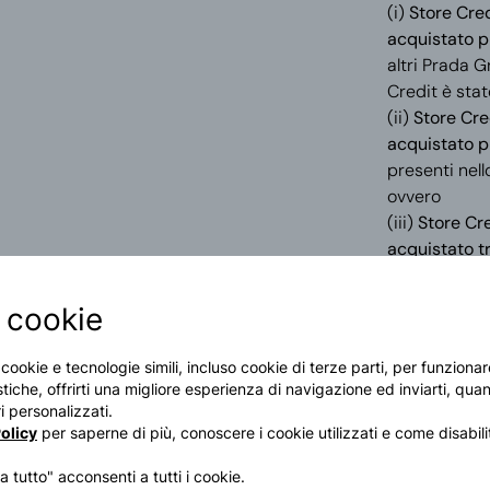
(i)
Store Cred
acquistato p
altri Prada G
Credit è sta
(ii)
Store Cre
acquistato p
presenti nell
ovvero
(iii)
Store Cre
acquistato t
Group Store
PRADA, previ
 cookie
(d) non è trasferibi
titolare;
i cookie e tecnologie simili, incluso cookie di terze parti, per funzion
(e) non è una cart
stiche, offrirti una migliore esperienza di navigazione ed inviarti, quan
fondi o somme ulter
 personalizzati.
contante e nessun 
olicy
per saperne di più, conoscere i cookie utilizzati e come disabilit
dovuto, pagato, ac
 tutto" acconsenti a tutti i cookie.
controvalore in de