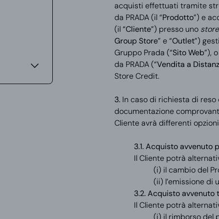
acquisti
effettuati tramite s
da PRADA (il “
Prodotto
”) e ac
(il “
Cliente
”) presso uno
stor
Group Store
” e “
Outlet
”) gest
Gruppo Prada (“
Sito Web
”), 
da PRADA (“
Vendita a Distan
Store Credit.
3.
In caso di richiesta di reso 
documentazione comprovante 
Cliente avrà differenti opzion
3.1. Acquisto avvenuto 
Il Cliente potrà alterna
(i) il cambio del P
(ii) l’emissione di
3.2. Acquisto avvenuto 
Il Cliente potrà alterna
(i) il rimborso del