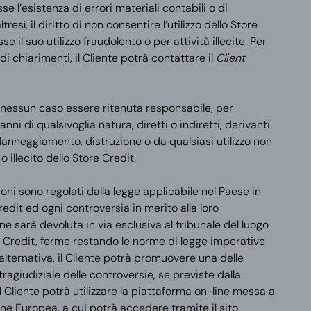
e l’esistenza di errori materiali contabili o di
ltresì, il diritto di non consentire l’utilizzo dello Store
e il suo utilizzo fraudolento o per attività illecite. Per
di chiarimenti, il Cliente potrà contattare il
Client
 nessun caso essere ritenuta responsabile, per
anni di qualsivoglia natura, diretti o indiretti, derivanti
danneggiamento, distruzione o da qualsiasi utilizzo non
o illecito dello Store Credit.
oni sono regolati dalla legge applicabile nel Paese in
edit ed ogni controversia in merito alla loro
e sarà devoluta in via esclusiva al tribunale del luogo
e Credit, ferme restando le norme di legge imperative
alternativa, il Cliente potrà promuovere una delle
agiudiziale delle controversie, se previste dalla
il Cliente potrà utilizzare la piattaforma on-line messa a
e Europea, a cui potrà accedere tramite il sito