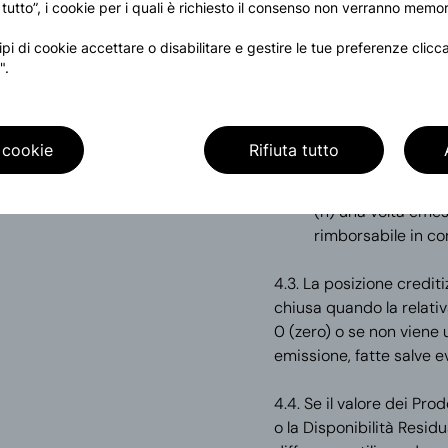
 tutto”, i cookie per i quali è richiesto il consenso non verranno memor
(f) per usufruirne,
PRADA;
tipi di cookie accettare o disabilitare e gestire le tue preferenze clic
(g) potrà essere ut
".
Prodotti, fino ad e
Store Credit e non 
previsioni dei pres
 cookie
Rifiuta tutto
progressivamente r
acquisto di Prodott
(h) una volta emes
rimborsabile in co
4.3. La posizione credi
chiusa quando la relativ
0 (zero) o se non viene u
emissione, fatte salve 
4.4. Se il valore dei Prod
o la Disponibilità Residu