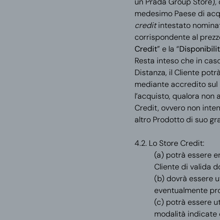
un Prada Group Store)
,
medesimo Paese di acqu
credit
intestato nominat
corrispondente al prezzo
Credit
” e la “
Disponibilit
Resta inteso che in cas
Distanza, il Cliente pot
mediante accredito sul
l’acquisto, qualora non 
Credit, ovvero non inte
altro Prodotto di suo g
4.2. Lo Store Credit:
(a) potrà essere e
Cliente di valida 
(b) dovrà essere ut
eventualmente pro
(c) potrà essere ut
modalità indicate 