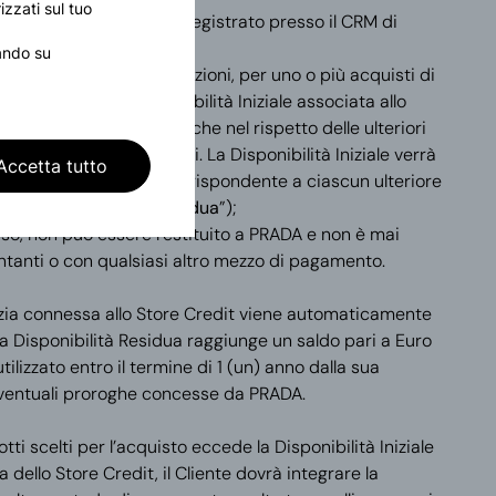
izzati sul tuo
 il Cliente deve risultare registrato presso il CRM di
cando su
ilizzato, in una o più soluzioni, per uno o più acquisti di
saurimento della Disponibilità Iniziale associata allo
oltre tale importo, oltre che nel rispetto delle ulteriori
enti Termini e Condizioni. La Disponibilità Iniziale verrà
Accetta tutto
idotta dell’importo corrispondente a ciascun ulteriore
i (la “
Disponibilità Residua
”);
so, non può essere restituito a PRADA e non è mai
ntanti o con qualsiasi altro mezzo di pagamento.
tizia connessa allo Store Credit viene automaticamente
a Disponibilità Residua raggiunge un saldo pari a Euro
tilizzato entro il termine di 1 (un) anno dalla sua
eventuali proroghe concesse da PRADA.
otti scelti per l’acquisto eccede la Disponibilità Iniziale
a dello Store Credit, il Cliente dovrà integrare la